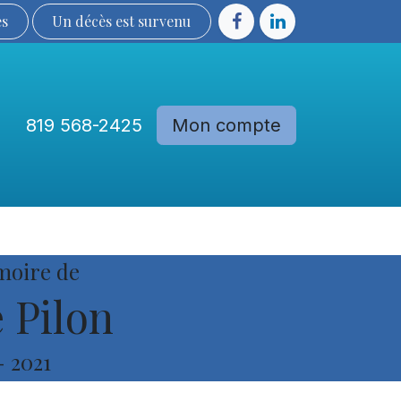
ès
Un décès est sur​​​​​​​​ve​nu​​​​​​​​​​
819 568-2425
Mon compte
Communautés
Devenir membre
moire de
 Pilon
-
2021