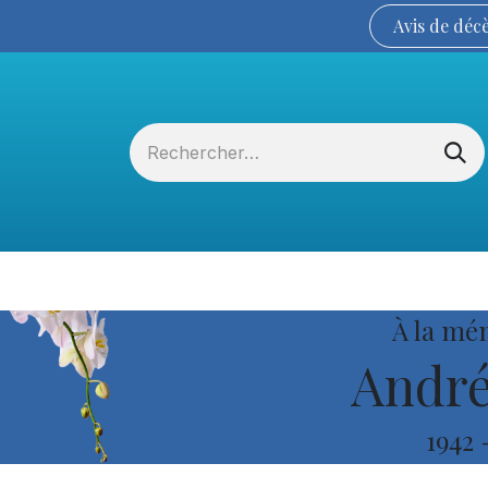
Avis de
déc
Services funéraires
La Coopérative
À la mé
André
1942