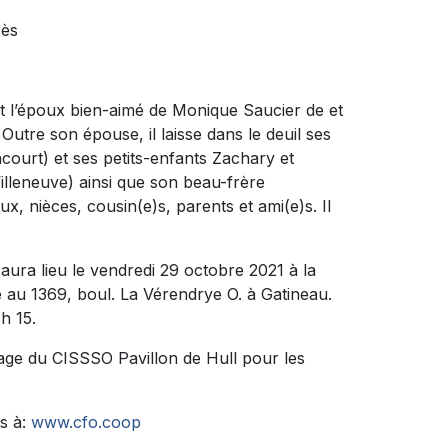
cès
it l’époux bien-aimé de Monique Saucier de et
 Outre son épouse, il laisse dans le deuil ses
ncourt) et ses petits-enfants Zachary et
Villeneuve) ainsi que son beau-frère
, nièces, cousin(e)s, parents et ami(e)s. Il
aura lieu le vendredi 29 octobre 2021 à la
1369, boul. La Vérendrye O. à Gatineau.
h 15.
tage du CISSSO Pavillon de Hull pour les
s à:
www.cfo.coop