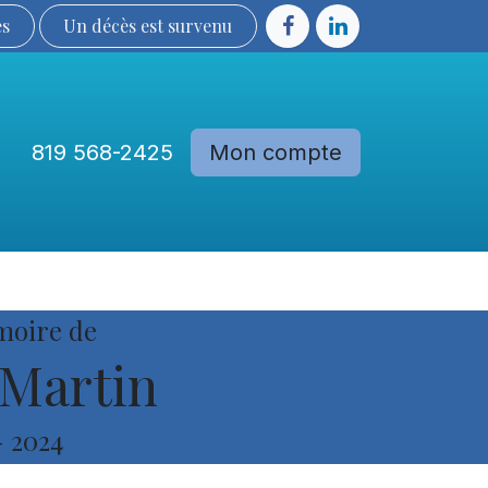
ès
Un décès est sur​​​​​​​​ve​nu​​​​​​​​​​
819 568-2425
Mon compte
Communautés
Devenir membre
moire de
Martin
-
2024