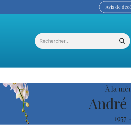
Avis de
déc
Services funéraires
La Coopérative
À la mé
André 
1957