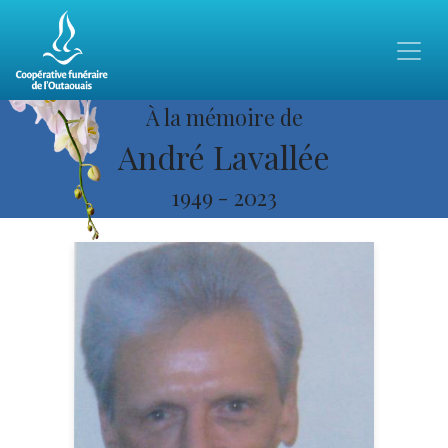
À la mémoire de
André Lavallée
1949
-
2023