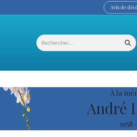
Avis de
déc
Services funéraires
La Coopérative
À la mé
André L
1958