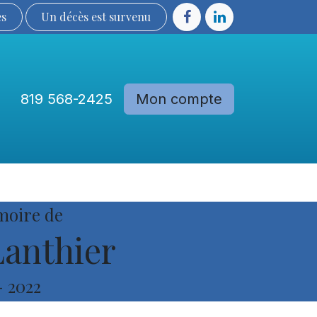
ès
Un décès est sur​​​​​​​​ve​nu​​​​​​​​​​
819 568-2425
Mon compte
Communautés
Devenir membre
moire de
anthier
-
2022