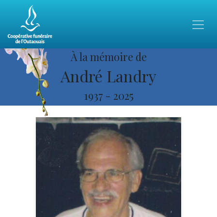
À la mémoire de
André Landry
1937
-
2025