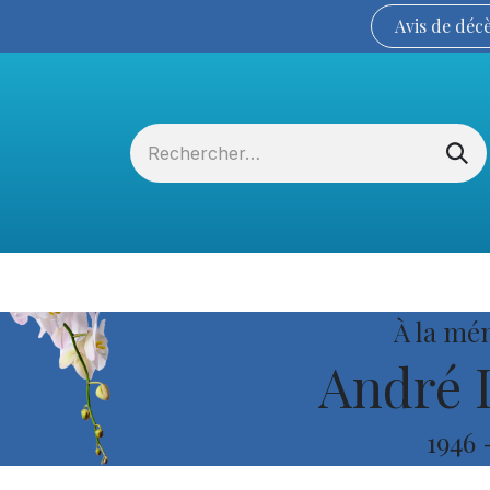
Avis de
déc
Services funéraires
La Coopérative
À la mé
André 
1946