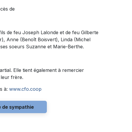
écès de
e fils de feu Joseph Lalonde et de feu Gilberte
eur), Anne (Benoît Boisvert), Linda (Michel
l, ses soeurs Suzanne et Marie-Berthe.
rtial. Elle tient également à remercier
leur frère.
s à:
www.cfo.coop
e de sympathie