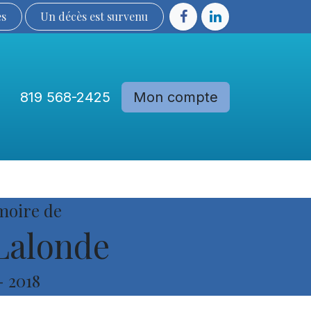
ès
Un décès est sur​​​​​​​​ve​nu​​​​​​​​​​
819 568-2425
Mon compte
Communautés
Devenir membre
moire de
Lalonde
-
2018