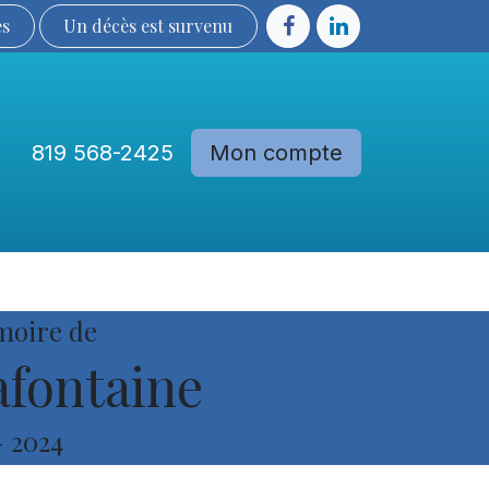
ès
Un décès est sur​​​​​​​​ve​nu​​​​​​​​​​
819 568-2425
Mon compte
Communautés
Devenir membre
moire de
fontaine
-
2024