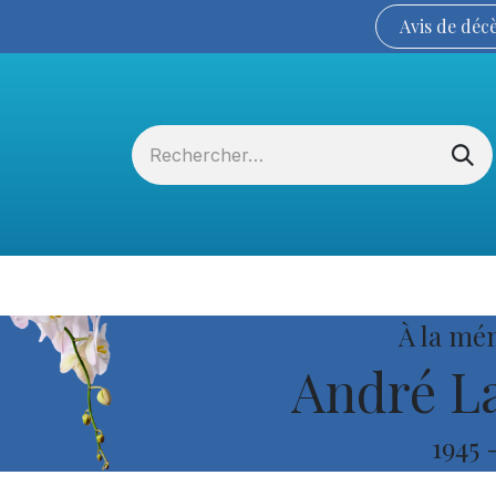
Avis de
déc
Services funéraires
La Coopérative
À la mé
André La
1945