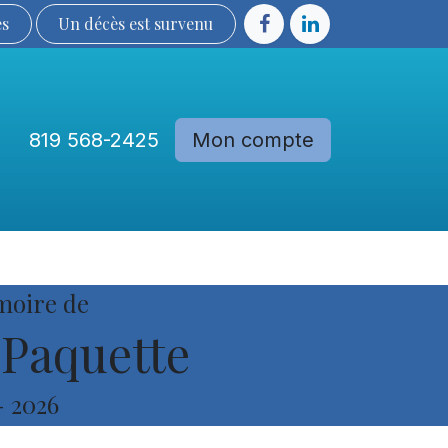
ès
Un décès est sur​​​​​​​​ve​nu​​​​​​​​​​
819 568-2425
Mon compte
Communautés
Devenir membre
moire de
 Paquette
-
2026