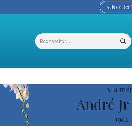
Avis de
déc
Services funéraires
La Coopérative
À la mé
André Jr
1962