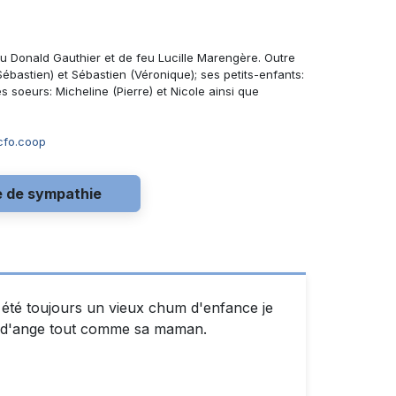
feu Donald Gauthier et de feu Lucille Marengère. Outre
(Sébastien) et Sébastien (Véronique); ses petits-enfants:
ses soeurs: Micheline (Pierre) et Nicole ainsi que
fo.coop
e de sympathie
 été toujours un vieux chum d'enfance je
eur d'ange tout comme sa maman.