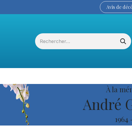
Avis de
déc
Services funéraires
La Coopérative
À la mé
André G
1964