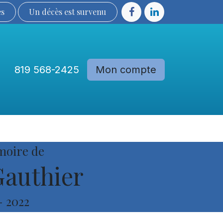
ès
Un décès est sur​​​​​​​​ve​nu​​​​​​​​​​
819 568-2425
Mon compte
Communautés
Devenir membre
moire de
authier
-
2022