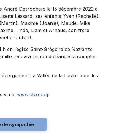
s de André Desrochers le 15 décembre 2022 à
ouisette Lessard, ses enfants Yvan (Rachelle),
e (Martin), Maxime (Joanie), Maude, Mika
 Maxime, Théo, Liam et Arnaud; son frère
iette (Julien).
1 h en l’église Saint-Grégoire de Nazianze
amille recevra les condoléances à compter
’hébergement La Vallée de la Lièvre pour les
s via le
www.cfo.coop
e de sympathie