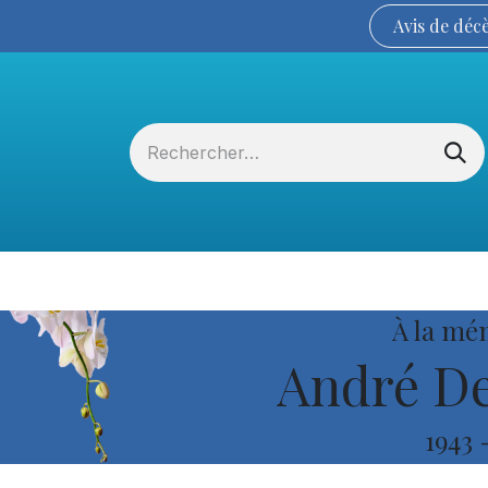
Avis de
déc
Services funéraires
La Coopérative
À la mé
André De
1943