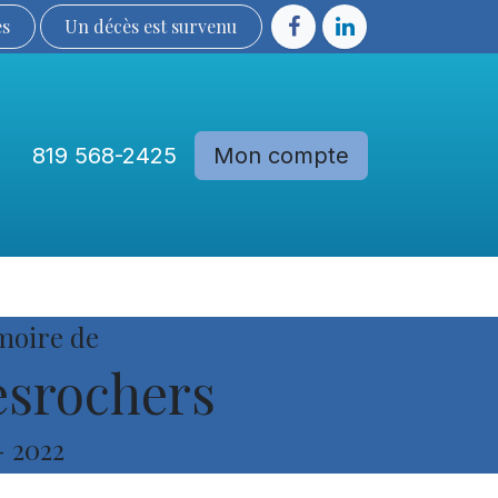
ès
Un décès est sur​​​​​​​​ve​nu​​​​​​​​​​
819 568-2425
Mon compte
Communautés
Devenir membre
moire de
srochers
-
2022