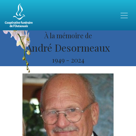
À la mémoire de
André Desormeaux
1949
-
2024