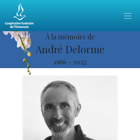
À la mémoire de
André Delorme
1966
-
2022