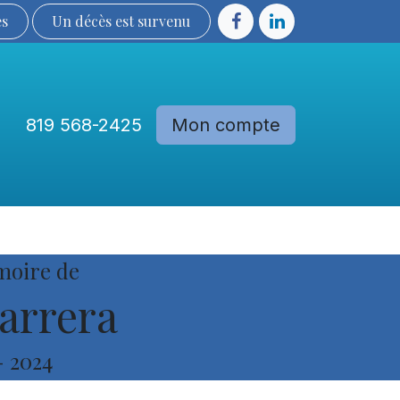
ès
Un décès est sur​​​​​​​​ve​nu​​​​​​​​​​
819 568-2425
Mon compte
Communautés
Devenir membre
moire de
arrera
-
2024