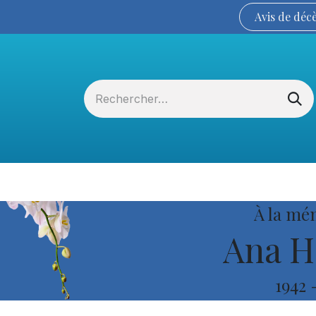
Avis de
déc
Services funéraires
La Coopérative
À la mé
Ana H
1942