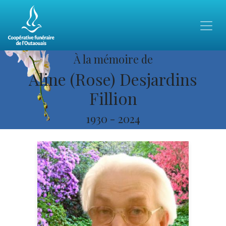
À la mémoire de
Aline (Rose) Desjardins
Fillion
1930
-
2024