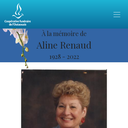
À la mémoire de
Aline Renaud
1928
-
2022