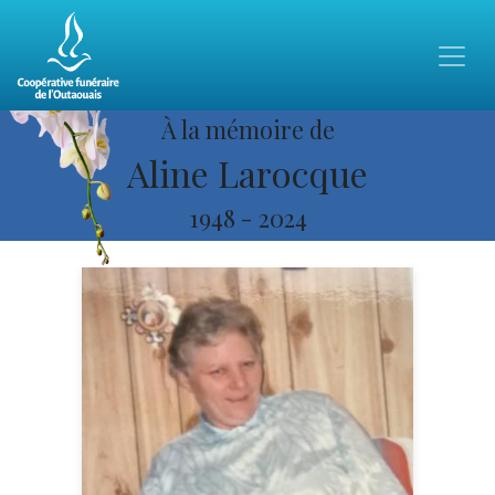
À la mémoire de
Aline Larocque
1948
-
2024