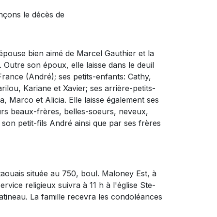
nçons le décès de
l'épouse bien aimé de Marcel Gauthier et la
 Outre son époux, elle laisse dans le deuil
 France (André); ses petits-enfants: Cathy,
ilou, Kariane et Xavier; ses arrière-petits-
ia, Marco et Alicia. Elle laisse également ses
eurs beaux-frères, belles-soeurs, neveux,
 son petit-fils André ainsi que par ses frères
taouais située au 750, boul. Maloney Est, à
rvice religieux suivra à 11 h à l'église Ste-
atineau. La famille recevra les condoléances