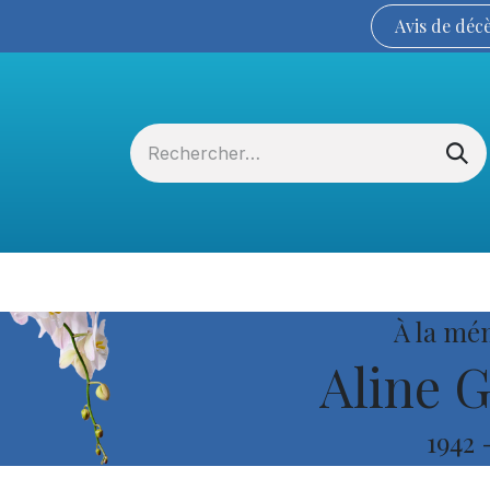
Avis de
déc
Services funéraires
La Coopérative
À la mé
Aline G
1942