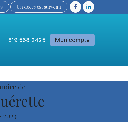
ès
Un décès est sur​​​​​​​​ve​nu​​​​​​​​​​
819 568-2425
Mon compte
Communautés
Devenir membre
moire de
uérette
-
2023