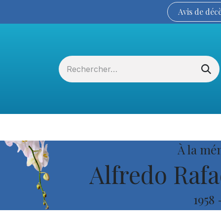
Avis de
déc
Services funéraires
La Coopérative
À la mé
Alfredo Rafa
1958