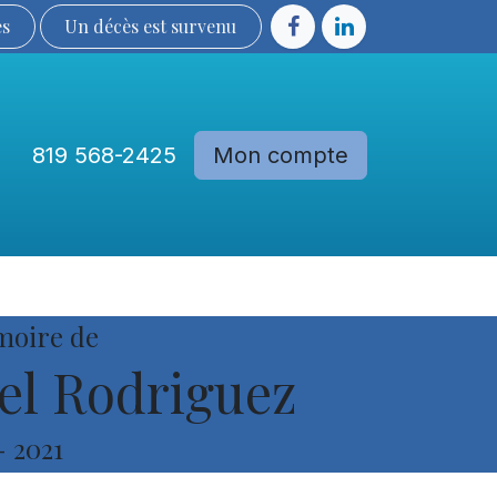
ès
Un décès est sur​​​​​​​​ve​nu​​​​​​​​​​
819 568-2425
Mon compte
Communautés
Devenir membre
moire de
el Rodriguez
-
2021