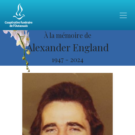
À la mémoire de
Alexander England
1947
-
2024