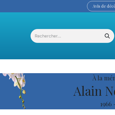
Avis de
déc
Services funéraires
La Coopérative
À la mé
Alain 
1966