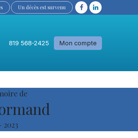
ès
Un décès est sur​​​​​​​​ve​nu​​​​​​​​​​
819 568-2425
Mon compte
Communautés
Devenir membre
moire de
Normand
-
2023