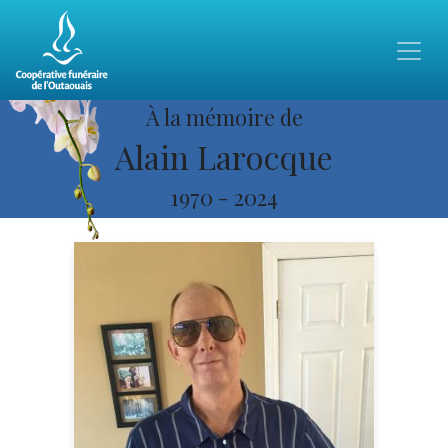
À la mémoire de
Alain Larocque
1970
-
2024