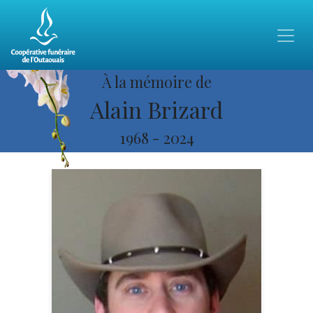
À la mémoire de
Alain Brizard
1968
-
2024