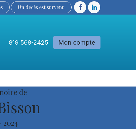
ès
Un décès est sur​​​​​​​​ve​nu​​​​​​​​​​
819 568-2425
Mon compte
Communautés
Devenir membre
moire de
Bisson
-
2024