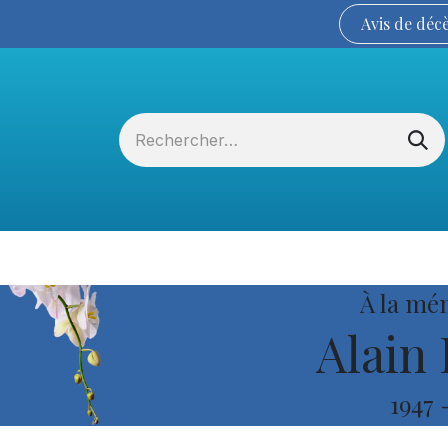
Avis de
déc
Services funéraires
La Coopérative
À la mé
Alain 
1947