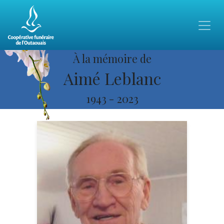
À la mémoire de
Aimé Leblanc
1943
-
2023