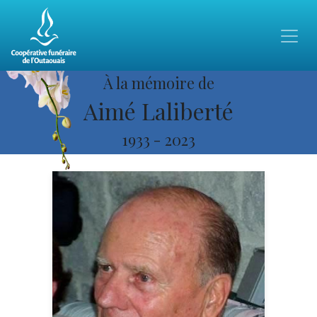
À la mémoire de
Aimé Laliberté
1933
-
2023