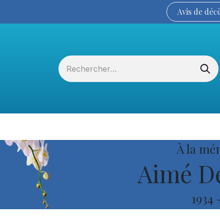
Avis de
déc
Services funéraires
La Coopérative
À la mé
Aimé De
1934