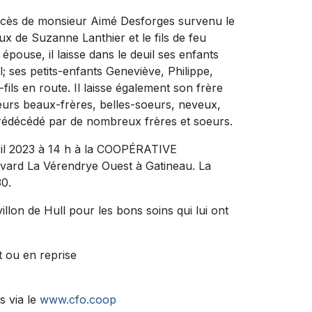
décès de monsieur Aimé Desforges survenu le
oux de Suzanne Lanthier et le fils de feu
pouse, il laisse dans le deuil ses enfants
 ses petits-enfants Geneviève, Philippe,
fils en route. Il laisse également son frère
sieurs beaux-frères, belles-soeurs, neveux,
 prédécédé par de nombreux frères et soeurs.
vril 2023 à 14 h à la COOPÉRATIVE
rd La Vérendrye Ouest à Gatineau. La
30.
llon de Hull pour les bons soins qui lui ont
t ou en reprise
s via le
www.cfo.coop