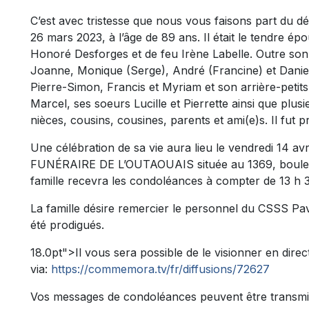
C’est avec tristesse que nous vous faisons part du 
26 mars 2023, à l’âge de 89 ans. Il était le tendre ép
Honoré Desforges et de feu Irène Labelle. Outre son é
Joanne, Monique (Serge), André (Francine) et Daniel;
Pierre-Simon, Francis et Myriam et son arrière-petits-
Marcel, ses soeurs Lucille et Pierrette ainsi que plu
nièces, cousins, cousines, parents et ami(e)s. Il fut
Une célébration de sa vie aura lieu le vendredi 14 a
FUNÉRAIRE DE L’OUTAOUAIS située au 1369, bouleva
famille recevra les condoléances à compter de 13 h 
La famille désire remercier le personnel du CSSS Pavi
été prodigués.
18.0pt">
Il vous sera possible de le visionner en direc
via:
https://commemora.tv/fr/diffusions/72627
Vos messages de condoléances peuvent être transmi