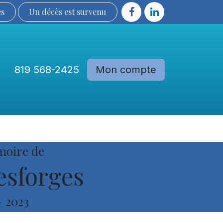
ès
Un décès est sur​​​​​​​​ve​nu​​​​​​​​​​
819 568-2425
Mon compte
Communautés
Devenir membre
moire de
sforges
-
2023