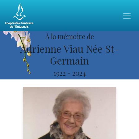
À la mémoire de
Adrienne Viau Née St-
Germain
1922
-
2024