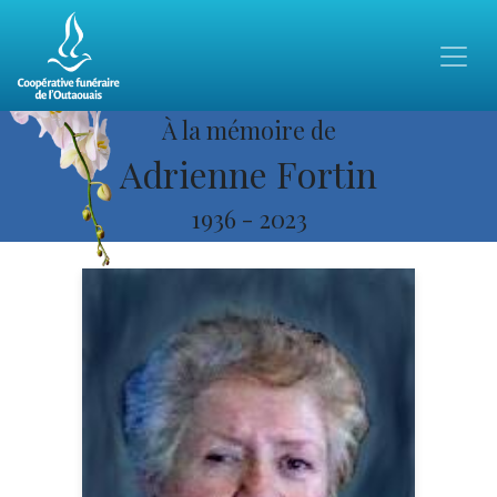
À la mémoire de
Adrienne Fortin
1936
-
2023