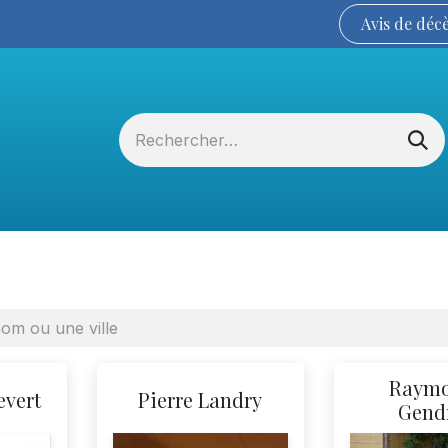
Avis de
déc
Services funéraires
La Coopérative
Raym
evert
Pierre Landry
Gend