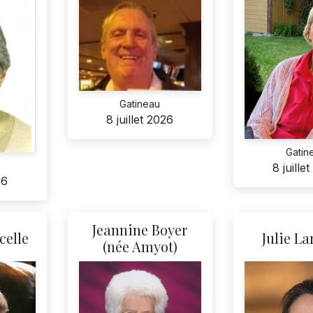
Gatineau
8 juillet 2026
Gatin
8 juille
26
Jeannine Boyer
celle
Julie L
(née Amyot)