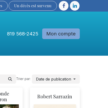
ès
Un décès est sur​​​​​​​​ve​nu​​​​​​​​​​
819 568-2425
Mon compte
Communautés
Devenir membre
Date de publication
Trier par:
onde
Robert Sarrazin
ron