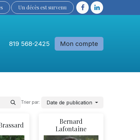
ès
Un décès est sur​​​​​​​​ve​nu​​​​​​​​​​
819 568-2425
Mon compte
Communautés
Devenir membre
Date de publication
Trier par:
Bernard
Brassard
Lafontaine