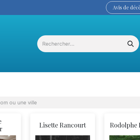
Avis de
déc
Services funéraires
La Coopérative
e
Lisette Rancourt
Rodolphe 
r