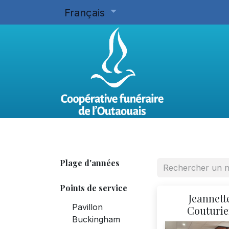
Français
Accueil
Planifier d'avance
Plage d'années
Points de service
Jeannett
Pavillon
Couturie
Buckingham