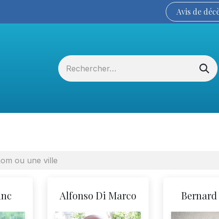
Avis de
déc
Services funéraires
La Coopérative
anc
Alfonso Di Marco
Bernard