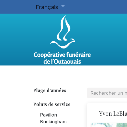
Français
Accueil
Planifier d'avance
Plage d'années
Points de service
Yvon LeBl
Pavillon
Buckingham