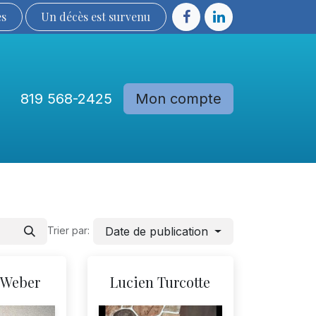
ès
Un décès est sur​​​​​​​​ve​nu​​​​​​​​​​
819 568-2425
Mon compte
Communautés
Devenir membre
Date de publication
Trier par:
 Weber
Lucien Turcotte