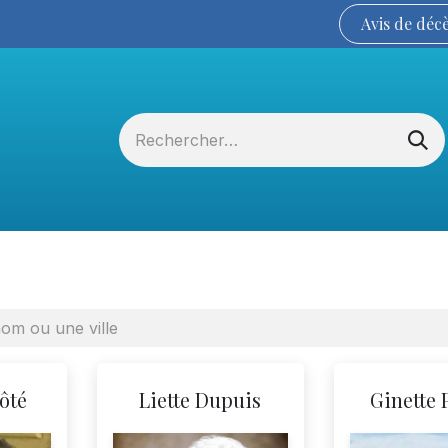
Avis de
déc
Services funéraires
La Coopérative
ôté
Liette Dupuis
Ginette 