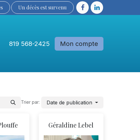
ès
Un décès est sur​​​​​​​​ve​nu​​​​​​​​​​
819 568-2425
Mon compte
Communautés
Devenir membre
Date de publication
Trier par:
Plouffe
Géraldine Lebel