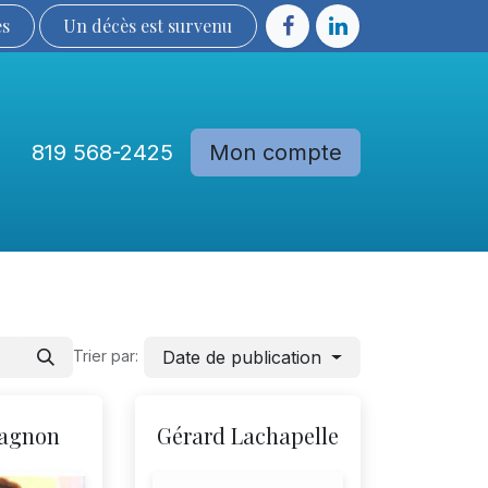
ès
Un décès est sur​​​​​​​​ve​nu​​​​​​​​​​
819 568-2425
Mon compte
Communautés
Devenir membre
Date de publication
Trier par:
Gagnon
Gérard Lachapelle