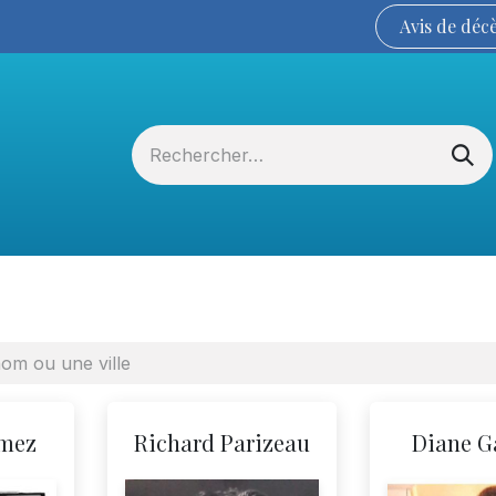
Avis de
déc
Services funéraires
La Coopérative
omez
Richard Parizeau
Diane 