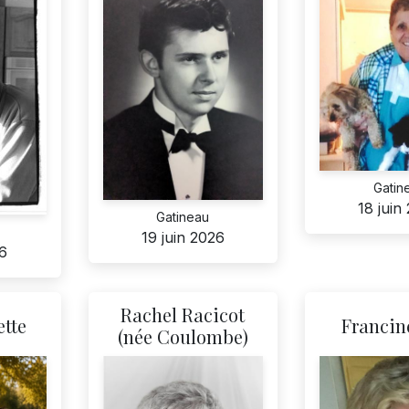
Gatin
18 juin
Gatineau
19 juin 2026
26
Rachel Racicot
tte
Francin
(née Coulombe)