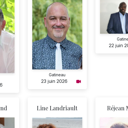
Gatin
22 juin 
Gatineau
23 juin 2026
26
ond
Line Landriault
Réjean 