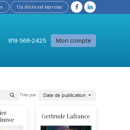
ès
Un décès est sur​​​​​​​​ve​nu​​​​​​​​​​
819 568-2425
Mon compte
Communautés
Devenir membre
Date de publication
Trier par:
ier
Gertrude Lafrance
himwe