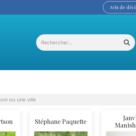
Avis de
déc
Services funéraires
La Coopérative
Janv
rtson
Stéphane Paquette
Manis